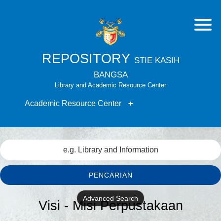
REPOSITORY
STIE KASIH
BANGSA
Library and Academic Resource Center
Academic Resource Center
PENCARIAN
Advanced Search
Visi - Misi Perpustakaan