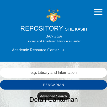
REPOSITORY
STIE KASIH
BANGSA
Library and Academic Resource Center
Academic Resource Center
PENCARIAN
Advanced Search
Detail Cantuman